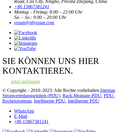
Road, Cixi City, Ningbo, Provinz Zhejiang, China
+86 15867381241
Montag – Freitag: 8:00 – 22:00 Uhr
Sa. – So.: 9:00 – 20:00 Uhr
yosun@nbyosun.com
SIE KÖNNEN UNS HIER
KONTAKTIEREN.
jetzt anfragen
© Copyright – 2010–2023: Alle Rechte vorbehalten.
Sitemap
Stromverteilungseinheit (PDU)
,
Rack-Montage-PDU
,
PDU-
Rechenzentrum
,
Intelligente PDU
,
Intelligente PDU
WhatsApp
E-Mail
+86 15867381241