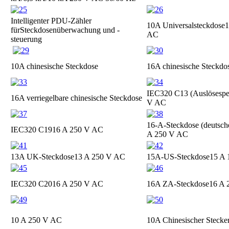
Intelligenter PDU-Zähler
10A Universalsteckdose
1
für
Steckdosenüberwachung und -
AC
steuerung
10A chinesische Steckdose
16A chinesische Steckdo
IEC320 C13 (Auslösespe
16A verriegelbare chinesische Steckdose
V AC
16-A-Steckdose (deutsch
IEC320 C19
16 A 250 V AC
A 250 V AC
13A UK-Steckdose
13 A 250 V AC
15A-US-Steckdose
15 A
IEC320 C20
16 A 250 V AC
16A ZA-Steckdose
16 A 
10 A 250 V AC
10A Chinesischer Stecke