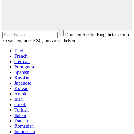
Drücken Sie die Eingabetaste, um
zu suchen, oder ESC, um zu schließen.
English
French
German
Portuguese
Spanish
Russian
Japanese
Korean
Arabic
Irish
Greek
Turkish
Italian
Danish
Romanian
Indonesian