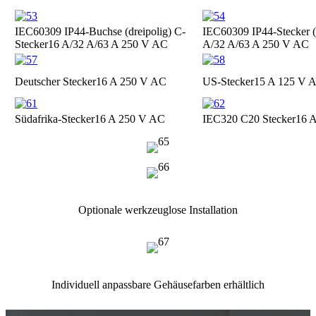
IEC60309 IP44-Buchse (dreipolig) C-
IEC60309 IP44-Stecker (
Stecker
16 A/32 A/63 A 250 V AC
A/32 A/63 A 250 V AC
Deutscher Stecker
16 A 250 V AC
US-Stecker
15 A 125 V 
Südafrika-Stecker
16 A 250 V AC
IEC320 C20 Stecker
16 
Optionale werkzeuglose Installation
Individuell anpassbare Gehäusefarben erhältlich