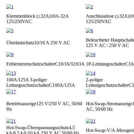
Klemmenblock (≤32A)
10A-32A
Anschlussdose (≤32A)
1
125/250VAC
125/250VAC
Beleuchteter Hauptschalt
Überlastschutz
10/16 A 250 V AC
125 V AC / 250 V AC
Fehlerstromschutzschalter
C10/16/32/63A
1P-Leistungsschalter
C10
100A/125A 3-poliger
2-poliger
Leitungsschutzschalter
C100A/125A
Leitungsschutzschalter
C1
Betriebsanzeige
125 V/250 V AC, 50/60
Hot-Swap-Stromanzeige
Hz
AC, 50/60 Hz
Hot-Swap-Überspannungsschutz
4,5
Hot-Swap-V/A-Messgerä
kA/6,5 kA/10 kA 250 V AC 50/60 Hz