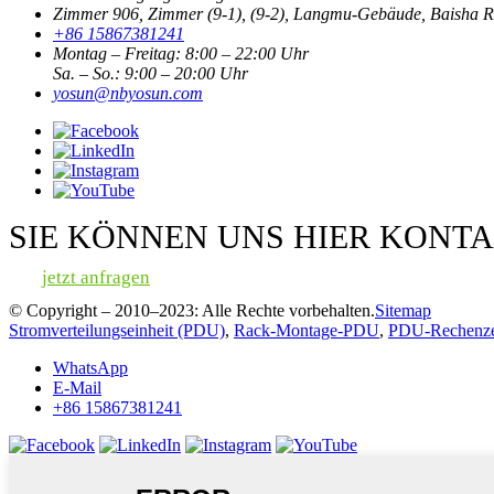
Zimmer 906, Zimmer (9-1), (9-2), Langmu-Gebäude, Baisha Roa
+86 15867381241
Montag – Freitag: 8:00 – 22:00 Uhr
Sa. – So.: 9:00 – 20:00 Uhr
yosun@nbyosun.com
SIE KÖNNEN UNS HIER KONTA
jetzt anfragen
© Copyright – 2010–2023: Alle Rechte vorbehalten.
Sitemap
Stromverteilungseinheit (PDU)
,
Rack-Montage-PDU
,
PDU-Rechenz
WhatsApp
E-Mail
+86 15867381241