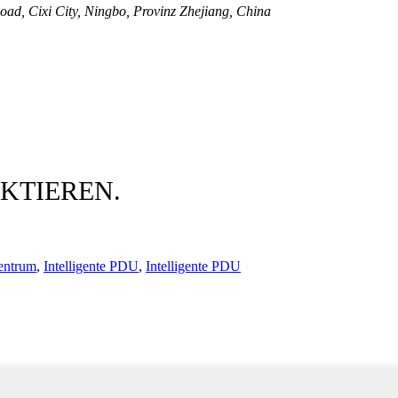
d, Cixi City, Ningbo, Provinz Zhejiang, China
KTIEREN.
entrum
,
Intelligente PDU
,
Intelligente PDU