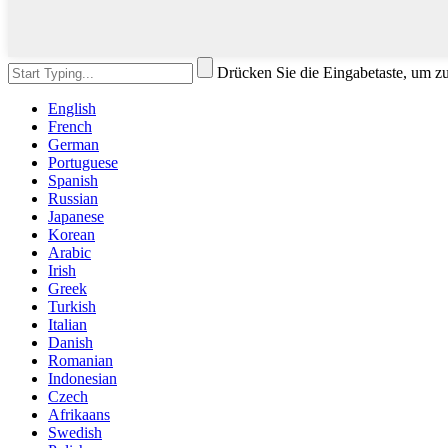
Drücken Sie die Eingabetaste, um z
English
French
German
Portuguese
Spanish
Russian
Japanese
Korean
Arabic
Irish
Greek
Turkish
Italian
Danish
Romanian
Indonesian
Czech
Afrikaans
Swedish