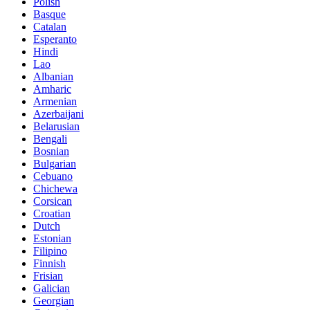
Polish
Basque
Catalan
Esperanto
Hindi
Lao
Albanian
Amharic
Armenian
Azerbaijani
Belarusian
Bengali
Bosnian
Bulgarian
Cebuano
Chichewa
Corsican
Croatian
Dutch
Estonian
Filipino
Finnish
Frisian
Galician
Georgian