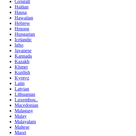
Gujarati
Haitian
Hausa
Hawaiian
Hebrew
Hmong
Hungarian
Icelandic
Igbo
Javanese
Kannada
Kazakh
Khmer
Kurdish
Kyrgyz
Latin
Latvian
Lithuanian
Luxembou..
Macedonian
Malagasy
Malay
Malayalam
Maltese
Maori