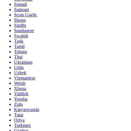
Somali
Samoan
Scots Gaelic
Shona
Sindhi
Sundanese
Swahili
Tajik
Tamil
Telugu
Thai
Ukrainian
Urdu
Uzbek
Vietnamese
Welsh
Xhosa
Yiddish
Yoruba
Zulu
Kinyarwanda
Tatar
Oriya
Turkmen
Uyghur