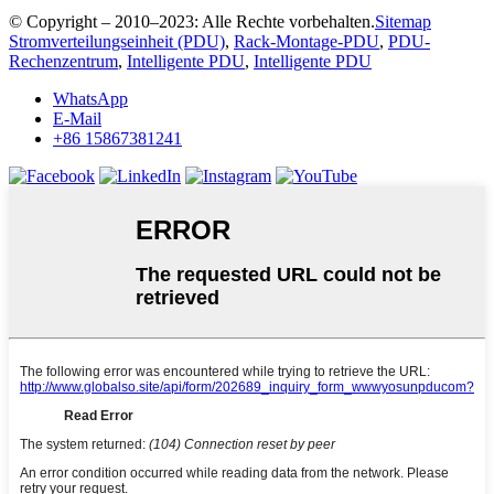
© Copyright – 2010–2023: Alle Rechte vorbehalten.
Sitemap
Stromverteilungseinheit (PDU)
,
Rack-Montage-PDU
,
PDU-
Rechenzentrum
,
Intelligente PDU
,
Intelligente PDU
WhatsApp
E-Mail
+86 15867381241