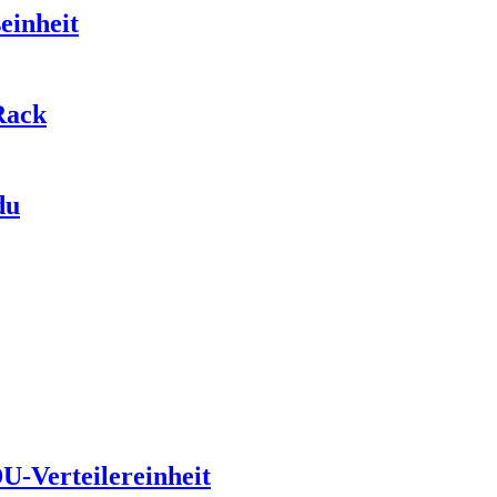
einheit
Rack
du
U-Verteilereinheit