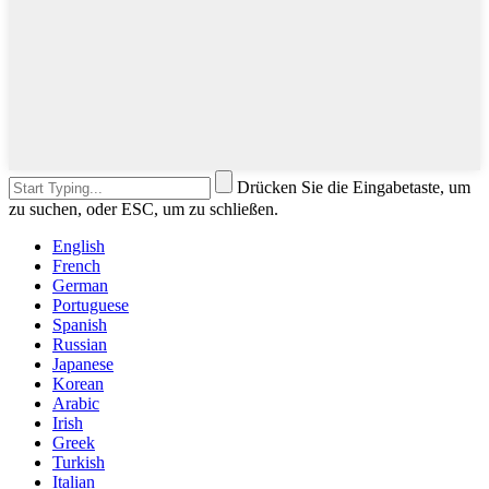
Drücken Sie die Eingabetaste, um
zu suchen, oder ESC, um zu schließen.
English
French
German
Portuguese
Spanish
Russian
Japanese
Korean
Arabic
Irish
Greek
Turkish
Italian