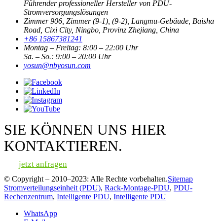
Führender professioneller Hersteller von PDU-
Stromversorgungslösungen
Zimmer 906, Zimmer (9-1), (9-2), Langmu-Gebäude, Baisha
Road, Cixi City, Ningbo, Provinz Zhejiang, China
+86 15867381241
Montag – Freitag: 8:00 – 22:00 Uhr
Sa. – So.: 9:00 – 20:00 Uhr
yosun@nbyosun.com
SIE KÖNNEN UNS HIER
KONTAKTIEREN.
jetzt anfragen
© Copyright – 2010–2023: Alle Rechte vorbehalten.
Sitemap
Stromverteilungseinheit (PDU)
,
Rack-Montage-PDU
,
PDU-
Rechenzentrum
,
Intelligente PDU
,
Intelligente PDU
WhatsApp