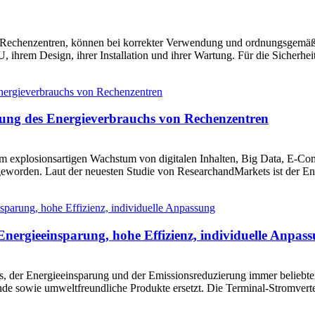
chenzentren, können bei korrekter Verwendung und ordnungsgemäßer In
 ihrem Design, ihrer Installation und ihrer Wartung. Für die Sicherhei
ung des Energieverbrauchs von Rechenzentren
m explosionsartigen Wachstum von digitalen Inhalten, Big Data, E-Co
eworden. Laut der neuesten Studie von ResearchandMarkets ist der Ene
Energieeinsparung, hohe Effizienz, individuelle Anpas
, der Energieeinsparung und der Emissionsreduzierung immer beliebt
e sowie umweltfreundliche Produkte ersetzt. Die Terminal-Stromverteilu