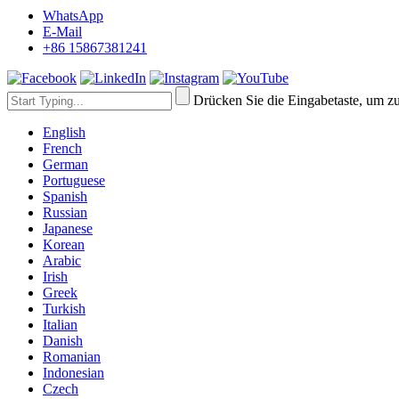
WhatsApp
E-Mail
+86 15867381241
Drücken Sie die Eingabetaste, um z
English
French
German
Portuguese
Spanish
Russian
Japanese
Korean
Arabic
Irish
Greek
Turkish
Italian
Danish
Romanian
Indonesian
Czech