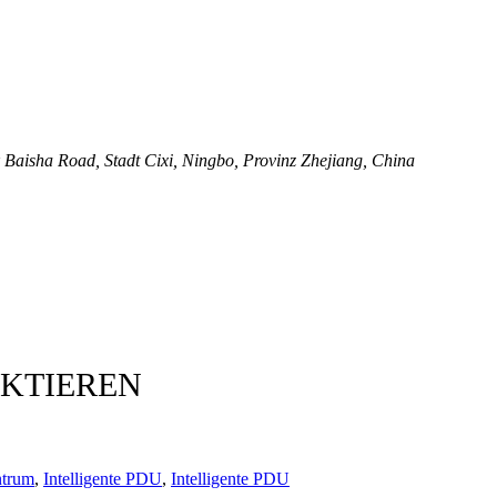
Baisha Road, Stadt Cixi, Ningbo, Provinz Zhejiang, China
AKTIEREN
trum
,
Intelligente PDU
,
Intelligente PDU