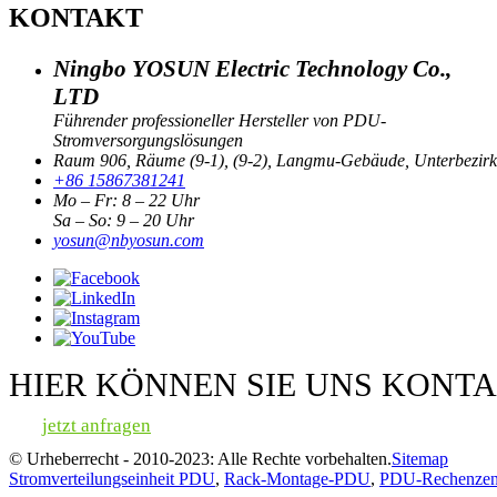
KONTAKT
Ningbo YOSUN Electric Technology Co.,
LTD
Führender professioneller Hersteller von PDU-
Stromversorgungslösungen
Raum 906, Räume (9-1), (9-2), Langmu-Gebäude, Unterbezirk 
+86 15867381241
Mo – Fr: 8 – 22 Uhr
Sa – So: 9 – 20 Uhr
yosun@nbyosun.com
HIER KÖNNEN SIE UNS KONT
jetzt anfragen
© Urheberrecht - 2010-2023: Alle Rechte vorbehalten.
Sitemap
Stromverteilungseinheit PDU
,
Rack-Montage-PDU
,
PDU-Rechenzen