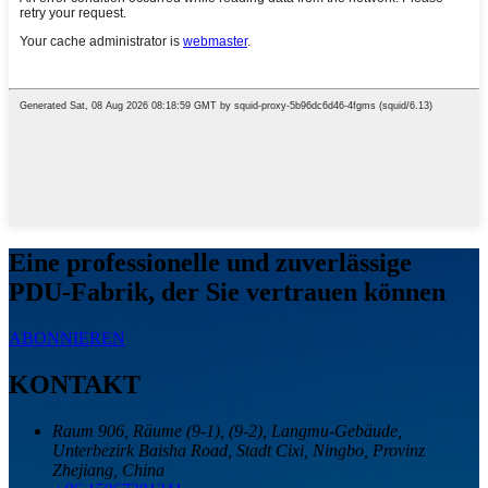
Eine professionelle und zuverlässige
PDU-Fabrik, der Sie vertrauen können
ABONNIEREN
KONTAKT
Raum 906, Räume (9-1), (9-2), Langmu-Gebäude,
Unterbezirk Baisha Road, Stadt Cixi, Ningbo, Provinz
Zhejiang, China