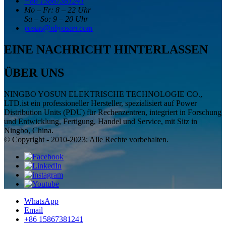
+86 15867381241
Mo – Fr: 8 – 22 Uhr
Sa – So: 9 – 20 Uhr
yosun@nbyosun.com
EINE NACHRICHT HINTERLASSEN
ÜBER UNS
NINGBO YOSUN ELEKTRISCHE TECHNOLOGIE CO.,
LTD.ist ein professioneller Hersteller, spezialisiert auf Power
Distribution Units (PDU) für Rechenzentren, integriert in Forschung
und Entwicklung, Fertigung, Handel und Service, mit Sitz in
Ningbo, China.
© Copyright - 2010-2023: Alle Rechte vorbehalten.
WhatsApp
Email
+86 15867381241