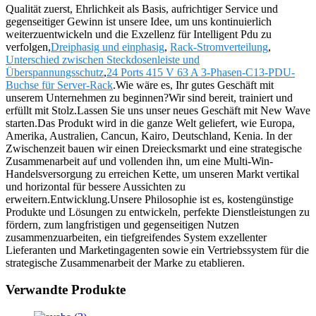
Qualität zuerst, Ehrlichkeit als Basis, aufrichtiger Service und
gegenseitiger Gewinn ist unsere Idee, um uns kontinuierlich
weiterzuentwickeln und die Exzellenz für Intelligent Pdu zu
verfolgen,
Dreiphasig und einphasig
,
Rack-Stromverteilung
,
Unterschied zwischen Steckdosenleiste und
Überspannungsschutz
,
24 Ports 415 V 63 A 3-Phasen-C13-PDU-
Buchse für Server-Rack
.Wie wäre es, Ihr gutes Geschäft mit
unserem Unternehmen zu beginnen?Wir sind bereit, trainiert und
erfüllt mit Stolz.Lassen Sie uns unser neues Geschäft mit New Wave
starten.Das Produkt wird in die ganze Welt geliefert, wie Europa,
Amerika, Australien, Cancun, Kairo, Deutschland, Kenia. In der
Zwischenzeit bauen wir einen Dreiecksmarkt und eine strategische
Zusammenarbeit auf und vollenden ihn, um eine Multi-Win-
Handelsversorgung zu erreichen Kette, um unseren Markt vertikal
und horizontal für bessere Aussichten zu
erweitern.Entwicklung.Unsere Philosophie ist es, kostengünstige
Produkte und Lösungen zu entwickeln, perfekte Dienstleistungen zu
fördern, zum langfristigen und gegenseitigen Nutzen
zusammenzuarbeiten, ein tiefgreifendes System exzellenter
Lieferanten und Marketingagenten sowie ein Vertriebssystem für die
strategische Zusammenarbeit der Marke zu etablieren.
Verwandte Produkte