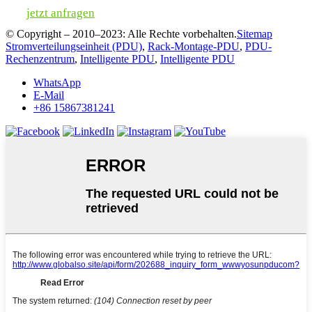
jetzt anfragen
© Copyright – 2010–2023: Alle Rechte vorbehalten.
Sitemap
Stromverteilungseinheit (PDU)
,
Rack-Montage-PDU
,
PDU-
Rechenzentrum
,
Intelligente PDU
,
Intelligente PDU
WhatsApp
E-Mail
+86 15867381241