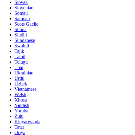
Slovak
Slovenian
Somali
Samoan
Scots Gaelic
Shona
Sindhi
Sundanese
Swahili
Tajik
Tamil
Telugu
Thai
Ukrainian
Urdu
Uzbek
Vietnamese
Welsh
Xhosa
Yiddish
Yoruba
Zulu
Kinyarwanda
Tatar
Oriya