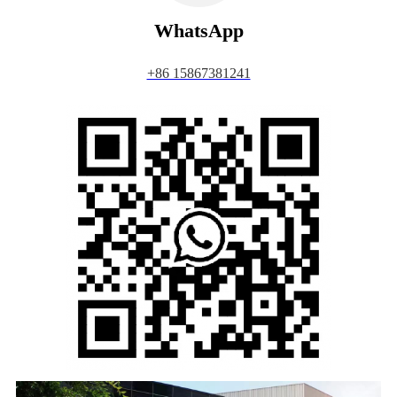
WhatsApp
+86 15867381241