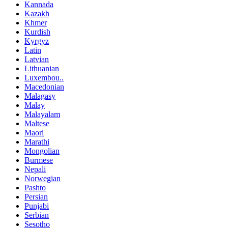
Kannada
Kazakh
Khmer
Kurdish
Kyrgyz
Latin
Latvian
Lithuanian
Luxembou..
Macedonian
Malagasy
Malay
Malayalam
Maltese
Maori
Marathi
Mongolian
Burmese
Nepali
Norwegian
Pashto
Persian
Punjabi
Serbian
Sesotho