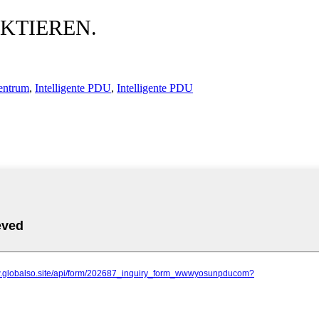
KTIEREN.
entrum
,
Intelligente PDU
,
Intelligente PDU