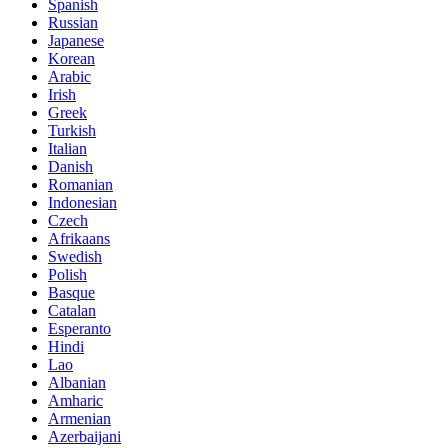
Spanish
Russian
Japanese
Korean
Arabic
Irish
Greek
Turkish
Italian
Danish
Romanian
Indonesian
Czech
Afrikaans
Swedish
Polish
Basque
Catalan
Esperanto
Hindi
Lao
Albanian
Amharic
Armenian
Azerbaijani